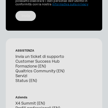
Optin
possiamo elaborare i dati personali dell'utente in
conformità con la nostra
Informativa sulla privacy
Invia
ASSISTENZA
Invia un ticket di supporto
Customer Success Hub
Formazione (EN)
Qualtrics Community (EN)
Servizi
Status (EN)
Azienda
X4 Summit (EN)