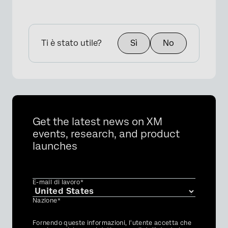
Ti è stato utile?
Sì
No
Get the latest news on XM
events, research, and product
launches
E-mail di lavoro*
Nazione*
Privacy
Fornendo queste informazioni, l'utente accetta che