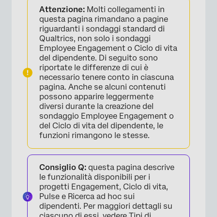
Attenzione:
Molti collegamenti in
Elementi del flusso del sondaggio
questa pagina rimandano a pagine
riguardanti i sondaggi standard di
Autenticatore
Qualtrics, non solo i sondaggi
Employee Engagement o Ciclo di vita
Elemento di fine sondaggio
del dipendente. Di seguito sono
riportate le differenze di cui è
necessario tenere conto in ciascuna
pagina. Anche se alcuni contenuti
possono apparire leggermente
diversi durante la creazione del
sondaggio Employee Engagement o
del Ciclo di vita del dipendente, le
funzioni rimangono le stesse.
Consiglio Q:
questa pagina descrive
le funzionalità disponibili per i
progetti Engagement, Ciclo di vita,
Pulse e Ricerca ad hoc sui
dipendenti. Per maggiori dettagli su
ciascuno di essi, vedere
Tipi di