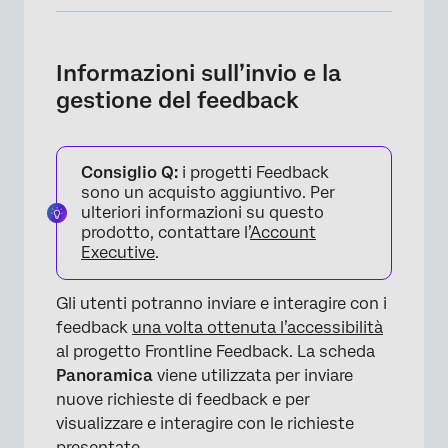
Informazioni sull’invio e la gestione del
feedback
Informazioni sull’invio e la
Invio del feedback
gestione del feedback
Manager del feedback
Commenti sul Feedback di Frontline
Consiglio Q:
i progetti Feedback
sono un acquisto aggiuntivo. Per
Privilegiare i Feedback con l’analisi MaxDiff
ulteriori informazioni su questo
prodotto, contattare l’
Account
Executive
.
Gli utenti potranno inviare e interagire con i
feedback
una volta ottenuta l’accessibilità
al progetto Frontline Feedback. La scheda
Panoramica
viene utilizzata per inviare
nuove richieste di feedback e per
visualizzare e interagire con le richieste
presentate.