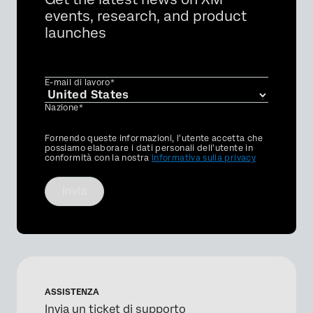
events, research, and product
launches
E-mail di lavoro*
Nazione*
Privacy
Fornendo queste informazioni, l'utente accetta che
Optin
possiamo elaborare i dati personali dell'utente in
conformità con la nostra
Informativa sulla privacy
Invia
ASSISTENZA
Invia un ticket di supporto