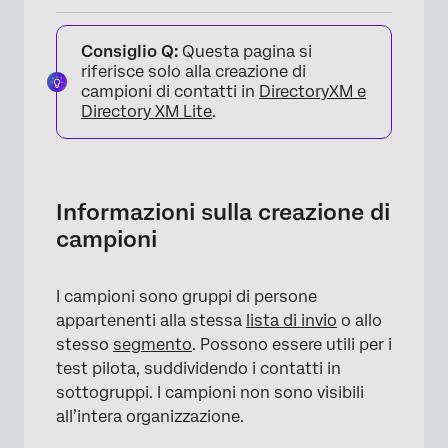
Informazioni sulla creazione di campioni
Consiglio Q:
Questa pagina si
Creazione di un Campione
riferisce solo alla creazione di
campioni di contatti in
Directory
XM e
Criteri di campionamento
Directory XM Lite
.
Progetti che possono utilizzare campioni
FAQs
Informazioni sulla creazione di
campioni
I campioni sono gruppi di persone
appartenenti alla stessa
lista di invio
o allo
stesso
segmento
. Possono essere utili per i
test pilota, suddividendo i contatti in
sottogruppi. I campioni non sono visibili
all’intera organizzazione.