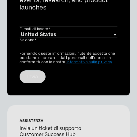
events, research, and product
launches
E-mail di lavoro*
Nazione*
Privacy
Fornendo queste informazioni, l'utente accetta che
Optin
possiamo elaborare i dati personali dell'utente in
conformità con la nostra
Informativa sulla privacy
Invia
ASSISTENZA
Invia un ticket di supporto
Customer Success Hub