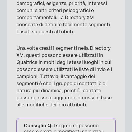
Copia di segmenti
demografici, esigenze, priorità, interessi
comuni e altri criteri psicografici o
Eliminazione di segmenti
comportamentali. La Directory XM
Contrassegnare i segmenti come preferiti
consente di definire facilmente segmenti
basati su questi attributi.
Utilizzo dei segmenti nei Dashboard CX
Creazione di flussi di lavoro per le modifiche
Una volta creati i segmenti nella Directory
dei membri del segmento
XM, questi possono essere utilizzati in
Qualtrics in molti degli stessi luoghi in cui
Progetti che possono utilizzare i segmenti
possono essere utilizzati le liste di invio e i
campioni. Tuttavia, il vantaggio dei
segmenti è che il gruppo di contatti è di
natura più dinamica, perché i contatti
possono essere aggiunti e rimossi in base
alle modifiche dei loro attributi.
Consiglio Q:
I segmenti possono
essere creati e modificati solo dagli