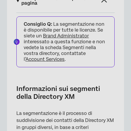
pagina
Informazioni sui segmenti della Directory XM
Consiglio Q:
La segmentazione non
Creazione di segmenti
è disponibile per tutte le licenze. Se
siete un
Brand Administrator
Segmenti generati dall’IA
interessato a questa funzione e non
vedete la scheda Segmenti nella
Impostazione dei criteri del segmento
vostra directory, contattate
l’
Account Services
.
Modelli di segmento
Creazione di segmenti in base alle risposte
del sondaggio
Informazioni sui segmenti
Distribuzione ai segmenti della Directory XM
della Directory XM
Tendenze del segmento
Ricostruzione di segmenti esistenti
La segmentazione è il processo di
suddivisione dei contatti della Directory XM
Modifica dei criteri di un segmento esistente
in gruppi diversi, in base a criteri