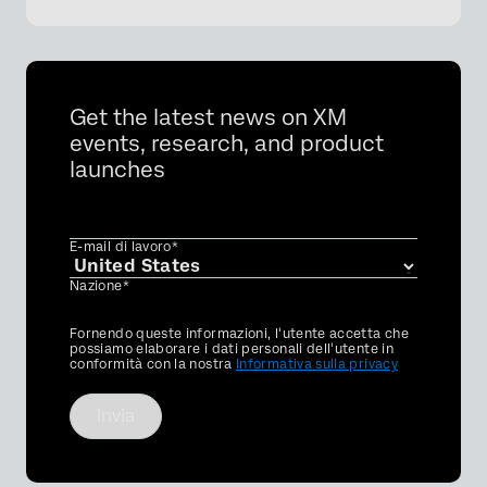
Get the latest news on XM
×
events, research, and product
launches
E-mail di lavoro*
Nazione*
Privacy
Fornendo queste informazioni, l'utente accetta che
Optin
possiamo elaborare i dati personali dell'utente in
conformità con la nostra
Informativa sulla privacy
Invia