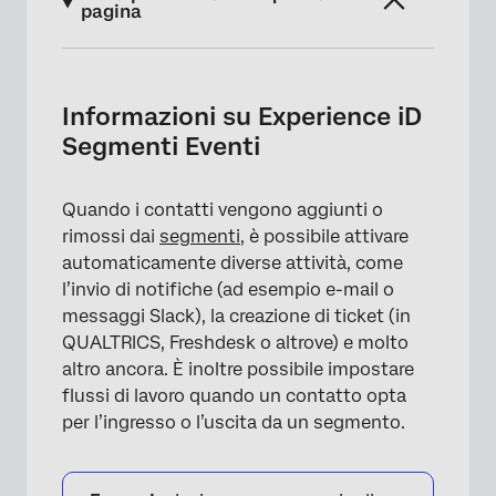
pagina
Informazioni su Experience iD Segmenti
Eventi
Informazioni su Experience iD
Creazione di un segmento
Segmenti Eventi
Fase 1: creazione di un evento Segmenti di
Experience ID
Quando i contatti vengono aggiunti o
rimossi dai
segmenti
, è possibile attivare
Fase 2: Aggiunta di un’attività per i contatti
automaticamente diverse attività, come
della Directory XM di Load XM
l’invio di notifiche (ad esempio e-mail o
Fase 3: Aggiunta di condizioni al flusso di
messaggi Slack), la creazione di ticket (in
lavoro
QUALTRICS, Freshdesk o altrove) e molto
altro ancora. È inoltre possibile impostare
Fase 4: completamento del Flusso di lavoro
flussi di lavoro quando un contatto opta
per l’ingresso o l’uscita da un segmento.