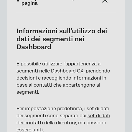
pagina
Informazioni sull’utilizzo dei dati dei
segmenti nei Dashboard
Informazioni sull’utilizzo dei
Mappatura dei dati del segmento su
dati dei segmenti nei
Dashboard
Dashboard
Unire i dati del segmento con quelli del
contatto
È possibile utilizzare l’appartenenza ai
segmenti nelle
Dashboard CX
, prendendo
Uso dei segmenti nei filtri di Dashboard
decisioni e raccogliendo informazioni in
(legacy)
base ai contatti che appartengono ai
segmenti.
Per impostazione predefinita, i set di dati
dei segmenti sono separati dai
set di dati
dei contatti della directory
, ma possono
essere
uniti
.