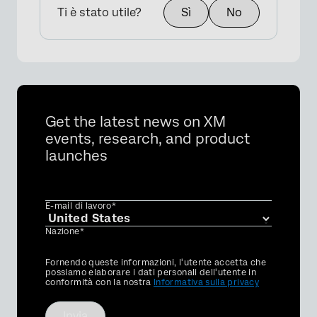
Ti è stato utile?
Sì
No
Get the latest news on XM
events, research, and product
launches
E-mail di lavoro*
Nazione*
Privacy
Fornendo queste informazioni, l'utente accetta che
Optin
possiamo elaborare i dati personali dell'utente in
conformità con la nostra
Informativa sulla privacy
Invia