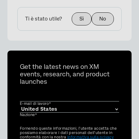
Ti è stato utile?
Sì
No
×
Get the latest news on XM
events, research, and product
launches
E-mail di lavoro*
Nazione*
Privacy
Fornendo queste informazioni, l'utente accetta che
Optin
possiamo elaborare i dati personali dell'utente in
conformità con la nostra
Informativa sulla privacy