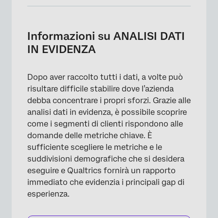
Informazioni su ANALISI DATI IN EVIDENZA
Impostazione di Insights
Informazioni su ANALISI DATI
IN EVIDENZA
Navigazione tra gli approfondimenti
Dettagli di approfondimento
Dopo aver raccolto tutti i dati, a volte può
Confronto tra i sottogruppi
risultare difficile stabilire dove l’azienda
debba concentrare i propri sforzi. Grazie alle
Confronto metrico complessivo
analisi dati in evidenza, è possibile scoprire
FILTRO Approfondimenti
come i segmenti di clienti rispondono alle
domande delle metriche chiave. È
Ordinamento delle intuizioni
sufficiente scegliere le metriche e le
FAQs
suddivisioni demografiche che si desidera
eseguire e Qualtrics fornirà un rapporto
immediato che evidenzia i principali gap di
esperienza.