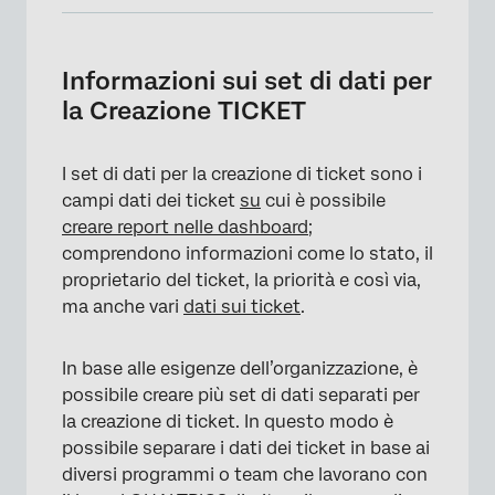
Informazioni sui set di dati per la Creazione
TICKET
Informazioni sui set di dati per
Creazione di set di dati per la creazione di
la Creazione TICKET
Ticket Rapporti
Creazione dei campi dei ticket
I set di dati per la creazione di ticket sono i
campi dati dei ticket
su
cui è possibile
Limitazioni dati ticket
creare report nelle dashboard
;
Utilizzo dei set di dati della Creazione ticket
comprendono informazioni come lo stato, il
nei Dashboard
proprietario del ticket, la priorità e così via,
ma anche vari
dati sui ticket
.
Rimozione dei set di dati per la Creazione
TICKET
In base alle esigenze dell’organizzazione, è
Modifica dei set di dati esistenti per la
possibile creare più set di dati separati per
creazione di rapporti sui ticket
la creazione di ticket. In questo modo è
possibile separare i dati dei ticket in base ai
diversi programmi o team che lavorano con