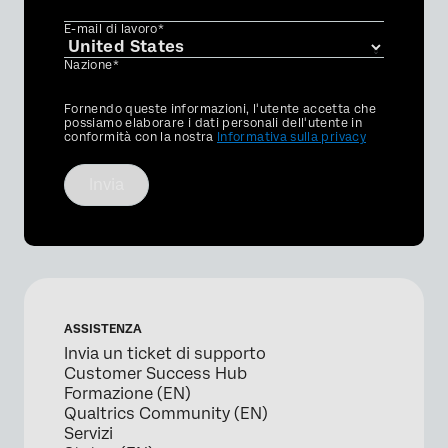
E-mail di lavoro*
Nazione*
Privacy
Fornendo queste informazioni, l'utente accetta che
Optin
possiamo elaborare i dati personali dell'utente in
conformità con la nostra
Informativa sulla privacy
Invia
ASSISTENZA
Invia un ticket di supporto
Customer Success Hub
Formazione (EN)
Qualtrics Community (EN)
Servizi