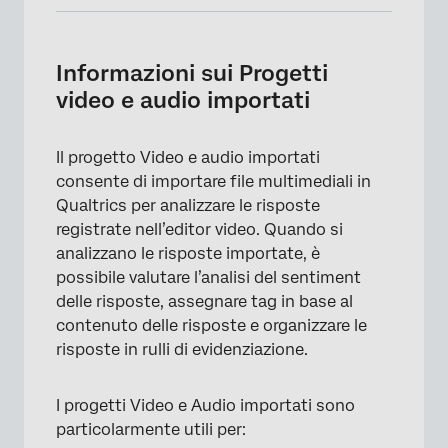
Informazioni sui Progetti video e audio
importati
Informazioni sui Progetti
Impostazione di un progetto video e audio
video e audio importati
importato
Libreria audio e video
Il progetto Video e audio importati
consente di importare file multimediali in
Visualizzazione di una singola risposta
Qualtrics per analizzare le risposte
Trascrizione e analisi del sentiment
registrate nell’editor video. Quando si
analizzano le risposte importate, è
Capitoli
possibile valutare l’analisi del sentiment
Creazione di un clip
delle risposte, assegnare tag in base al
contenuto delle risposte e organizzare le
Creatore di Evidenziazioni TESTO
risposte in rulli di evidenziazione.
FAQs
I progetti Video e Audio importati sono
particolarmente utili per: