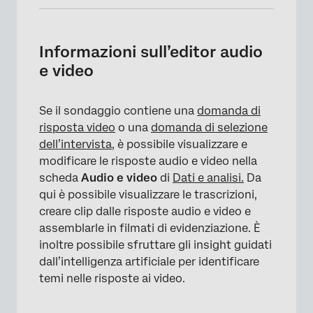
Informazioni sull’editor audio e video
Navigazione nella Libreria audio e video
Informazioni sull’editor audio
e video
Visualizzazione di una singola risposta video
FILTRO Risposte
Se il sondaggio contiene una
domanda di
Trascrizione del video e analisi del sentiment
risposta video
o una
domanda di selezione
dell’intervista
, è possibile visualizzare e
Capitoli
modificare le risposte audio e video nella
Note sull’intervista
scheda
Audio e video
di
Dati e analisi.
Da
qui è possibile visualizzare le trascrizioni,
Raccomandazioni sugli argomenti dei video
creare clip dalle risposte audio e video e
Utilizzo di sommari automatici
assemblarle in filmati di evidenziazione. È
inoltre possibile sfruttare gli insight guidati
Creare un videoclip
dall’intelligenza artificiale per identificare
temi nelle risposte ai video.
Lingue disponibili per l’analisi
Creazione di un’Evidenziazione TESTO