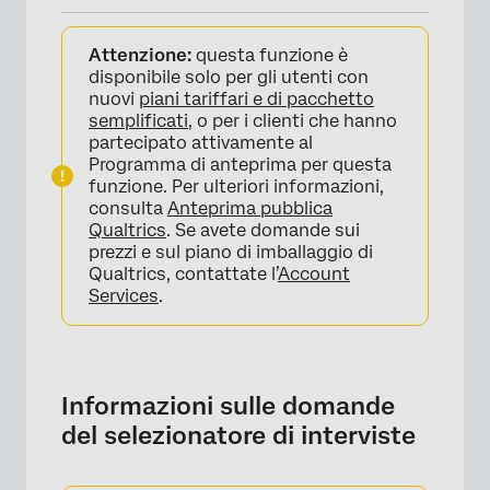
Informazioni sulle domande del
Attenzione:
questa funzione è
selezionatore di interviste
disponibile solo per gli utenti con
Impostazione di una domanda di selezione
nuovi
piani tariffari e di pacchetto
semplificati
, o per i clienti che hanno
per il colloquio
partecipato attivamente al
Esperienza del rispondente
Programma di anteprima per questa
funzione. Per ulteriori informazioni,
Interviste Zoom
consulta
Anteprima pubblica
Qualtrics
. Se avete domande sui
DATI E ANALISI; analisi
prezzi e sul piano di imballaggio di
Qualtrics, contattate l’
Account
Services
.
Informazioni sulle domande
del selezionatore di interviste