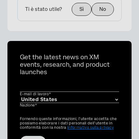
Ti è stato utile?
Sì
No
Get the latest news on XM
events, research, and product
launches
E-mail di lavoro*
Nazione*
Privacy
Fornendo queste informazioni, l'utente accetta che
Optin
possiamo elaborare i dati personali dell'utente in
conformità con la nostra
Informativa sulla privacy