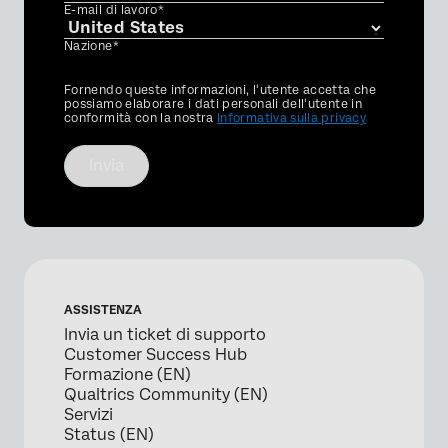
E-mail di lavoro*
Nazione*
Privacy
Fornendo queste informazioni, l'utente accetta che
Optin
possiamo elaborare i dati personali dell'utente in
conformità con la nostra
Informativa sulla privacy
Invia
ASSISTENZA
Invia un ticket di supporto
Customer Success Hub
Formazione (EN)
Qualtrics Community (EN)
Servizi
Status (EN)