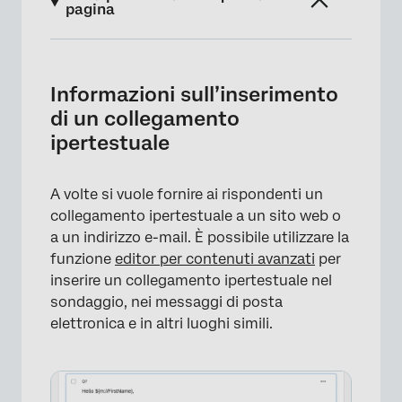
pagina
Informazioni sull’inserimento di un
collegamento ipertestuale
Informazioni sull’inserimento
Come inserire un collegamento ipertestuale
di un collegamento
URL
ipertestuale
Collegamento a un’ancora di testo
A volte si vuole fornire ai rispondenti un
Collegamento a un indirizzo e-mail
collegamento ipertestuale a un sito web o
a un indirizzo e-mail. È possibile utilizzare la
funzione
editor per contenuti avanzati
per
inserire un collegamento ipertestuale nel
sondaggio, nei messaggi di posta
elettronica e in altri luoghi simili.