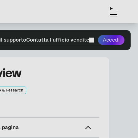
il supporto
Contatta l'ufficio vendite
Accedi
view
y & Research
a pagina