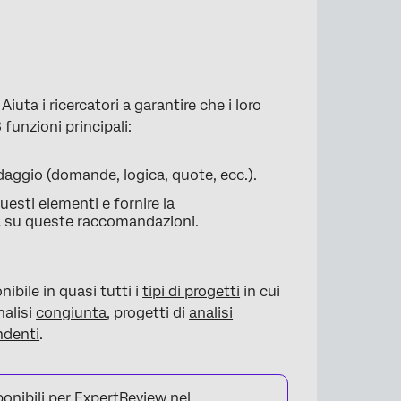
iuta i ricercatori a garantire che i loro
funzioni principali:
daggio (domande, logica, quote, ecc.).
esti elementi e fornire la
ca su queste raccomandazioni.
ibile in quasi tutti i
tipi di progetti
in cui
nalisi
congiunta
, progetti di
analisi
ndenti
.
onibili per ExpertReview nel