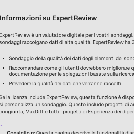
Informazioni su ExpertReview
Utilizzo di ExpertReview
Informazioni su ExpertReview
Che cosa controlla ExpertReview?
ExpertReview è un valutatore digitale per i vostri sondaggi. A
sondaggi raccolgano dati di alta qualità. ExpertReview ha 3 
Sondaggio della qualità dei dati degli elementi del son
Raccomandare come gli utenti dovrebbero migliorare qu
documentazione per le spiegazioni basate sulla ricer
Prevedere la qualità dei dati che verranno raccolti.
Se la licenza include ExpertReview, questa funzione è dispon
si personalizza un sondaggio. Questo include progetti di a
congiunta
,
MaxDiff
e tutti i
progetti di Esperienza dei dipe
Consiglio q:
Questa pagina descrive le funzionalità disp