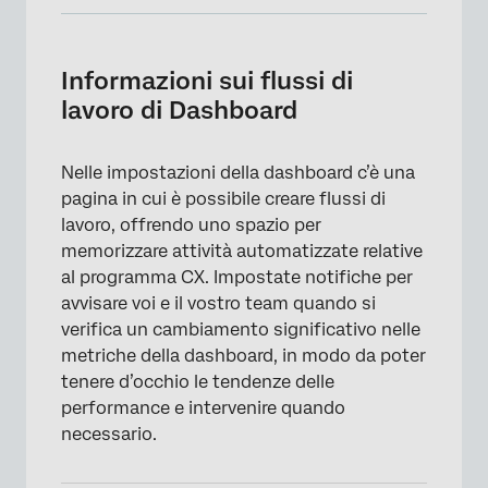
Informazioni sui flussi di lavoro di Dashboard
Uso dei flussi di lavoro di Dashboard
Informazioni sui flussi di
lavoro di Dashboard
Creazione di notifiche di modifica delle
metriche
Nelle impostazioni della dashboard c’è una
Suddivisione delle notifiche per gruppi
pagina in cui è possibile creare flussi di
Notifiche di analisi del testo
lavoro, offrendo uno spazio per
memorizzare attività automatizzate relative
al programma CX. Impostate notifiche per
avvisare voi e il vostro team quando si
verifica un cambiamento significativo nelle
metriche della dashboard, in modo da poter
tenere d’occhio le tendenze delle
performance e intervenire quando
necessario.