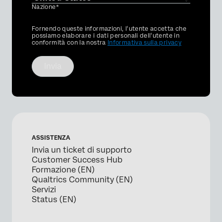
Nazione*
Privacy
Fornendo queste informazioni, l'utente accetta che
Optin
possiamo elaborare i dati personali dell'utente in
conformità con la nostra
Informativa sulla privacy
Invia
ASSISTENZA
Invia un ticket di supporto
Customer Success Hub
Formazione (EN)
Qualtrics Community (EN)
Servizi
Status (EN)