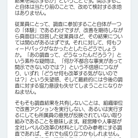
結果を開示するか」ということです。開示するこ
と自体は当たり前のことで、改めて検討する余地
はありません。
従業員にとって、調査に参加すること自体が一つ
の「体験」であるわけですが、改善を期待しなが
ら真面目に回答した従業員ほど、その結果につい
ては関心があるはずです。それに対して、何もフ
ィードバックがなかったとしたらどうでしょう
か。「あの調査って、どうなったんだろう？」と
いう素朴な疑問は、「何か不都合な事実があって
開示できないのでは？」という不信感につなが
り、いずれ「どうせ何も改革する気がないので
は？」という失望感、そして最終的には今後の調
査に対する協力意欲も失せてしまうことになりか
ねません。
そもそも調査結果を共有しないことは、組織単位
で改善アクションを実行しない、あるいは実行す
るにしても所属員の意見が反映されていない取り
組みであることを意味します。経営陣や人事部が
全社レベルの改革の材料としてのみ参考にする調
査であれば、それでも成り立つかもしれません。