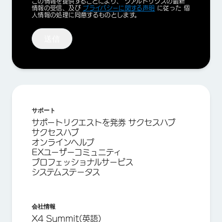
Privacy
この情報を提供することにより、 クアルトリクスの最新
Optin
情報の受信、及び
プライバシーに関する声明
に従った 個
人情報の処理に同意するものとします。
送信
サポート
サポートリクエストを発券 サクセスハブ
サクセスハブ
オンラインヘルプ
EXユーザーコミュニティ
プロフェッショナルサービス
システムステータス
会社情報
X4 Summit(英語)