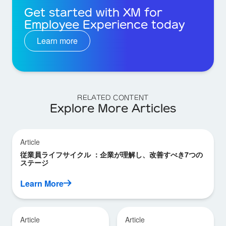
Get started with XM for
Employee Experience today
Learn more
RELATED CONTENT
Explore More Articles
Article
従業員ライフサイクル ：企業が理解し、改善すべき7つの
ステージ
Learn More
Article
Article