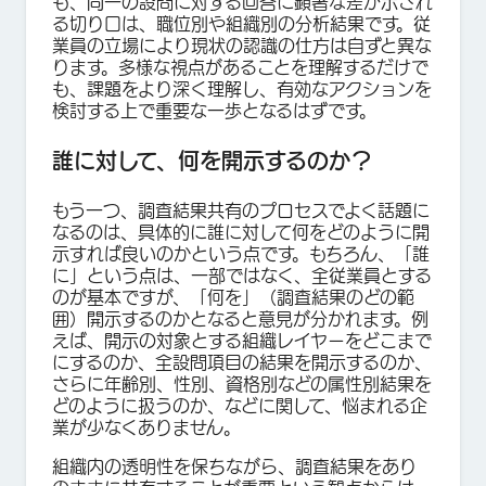
も、同一の設問に対する回答に顕著な差が示され
る切り口は、職位別や組織別の分析結果です。従
業員の立場により現状の認識の仕方は自ずと異な
ります。多様な視点があることを理解するだけで
も、課題をより深く理解し、有効なアクションを
検討する上で重要な一歩となるはずです。
誰に対して、何を開示するのか？
もう一つ、調査結果共有のプロセスでよく話題に
なるのは、具体的に誰に対して何をどのように開
示すれば良いのかという点です。もちろん、「誰
に」という点は、一部ではなく、全従業員とする
のが基本ですが、「何を」（調査結果のどの範
囲）開示するのかとなると意見が分かれます。例
えば、開示の対象とする組織レイヤーをどこまで
にするのか、全設問項目の結果を開示するのか、
さらに年齢別、性別、資格別などの属性別結果を
どのように扱うのか、などに関して、悩まれる企
業が少なくありません。
組織内の透明性を保ちながら、調査結果をあり