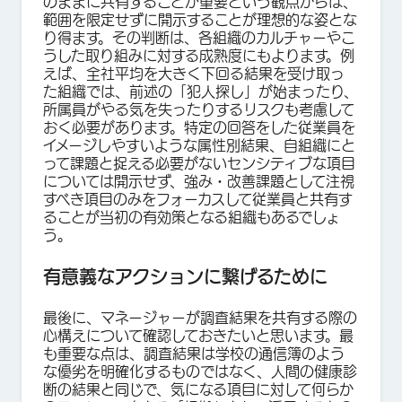
のままに共有することが重要という観点からは、
範囲を限定せずに開示することが理想的な姿とな
り得ます。その判断は、各組織のカルチャーやこ
うした取り組みに対する成熟度にもよります。例
えば、全社平均を大きく下回る結果を受け取っ
た組織では、前述の「犯人探し」が始まったり、
所属員がやる気を失ったりするリスクも考慮して
おく必要があります。特定の回答をした従業員を
イメージしやすいような属性別結果、自組織にと
って課題と捉える必要がないセンシティブな項目
については開示せず、強み・改善課題として注視
すべき項目のみをフォーカスして従業員と共有す
ることが当初の有効策となる組織もあるでしょ
う。
有意義なアクションに繋げるために
最後に、マネージャーが調査結果を共有する際の
心構えについて確認しておきたいと思います。最
も重要な点は、調査結果は学校の通信簿のよう
な優劣を明確化するものではなく、人間の健康診
断の結果と同じで、気になる項目に対して何らか