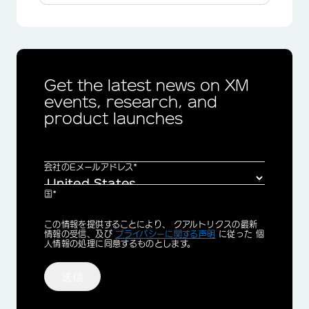
Get the latest news on XM
events, research, and
product launches
会社のEメールアドレス*
国*
Privacy
この情報を提供することにより、 クアルトリクスの最新
Optin
情報の受信、及び
プライバシーに関する声明
に従った 個
人情報の処理に同意するものとします。
送信