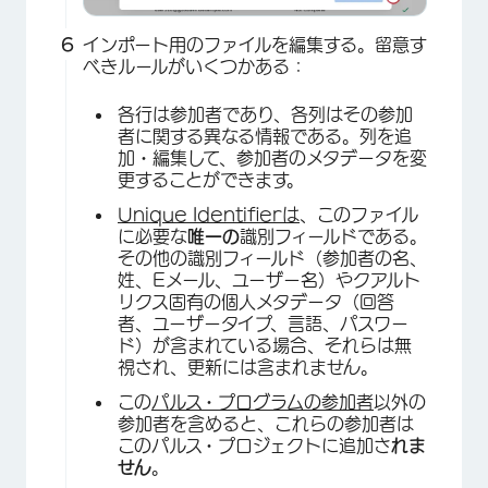
インポート用のファイルを編集する。留意す
べきルールがいくつかある：
各行は参加者であり、各列はその参加
者に関する異なる情報である。列を追
加・編集して、参加者のメタデータを変
更することができます。
Unique Identifierは
、このファイル
に必要な
唯一の
識別フィールドである。
その他の識別フィールド（参加者の名、
姓、Eメール、ユーザー名）やクアルト
リクス固有の個人メタデータ（回答
者、ユーザータイプ、言語、パスワー
ド）が含まれている場合、それらは無
視され、更新には含まれません。
×
この
パルス・プログラムの参加者
以外の
参加者を含めると、これらの参加者は
このパルス・プロジェクトに追加さ
れま
せん
。