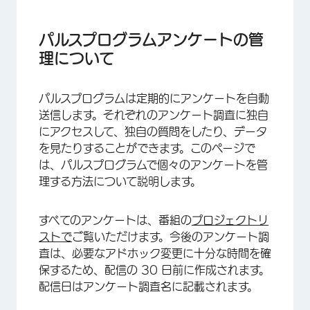
パルスプログラムアンケートの管理について
アンケートビルダー
パルスプログラムアンケートの管
理について
アンケート調査参加者
アンケート調査参加者マネージャー
パルスプログラムは定期的にアンケートを自動
組織階層
送信します。それぞれのアンケート調査に独自
にアクセスして、独自の質問をしたり、データ
メッセージ
を見たりすることができます。このページで
データと分析
は、パルスプログラムで個々のアンケートを管
理する方法について説明します。
FAQs
すべてのアンケートは、番組の
プロジェクトリ
ストで
ご覧いただけます。今後のアンケート調
査は、必要なアドホック変更に十分な時間を確
保するため、配信の 30 日前に作成されます。
配信日はアンケート調査名に記載されます。