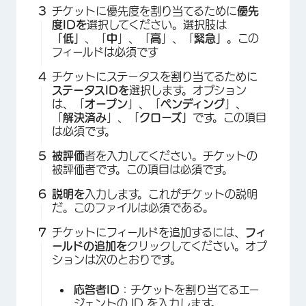
チケットに優先度を割り当てるために
優先
度IDを
選択してください。選択肢は
「低」
、「
中
」、「
高
」、「
緊急」
。この
フィールドは必須です
チケットにステータスを割り当てるために
ステータスIDを
選択します。オプション
は、「
オープン
」、「
ペンディング
」、
「
解決済み
」、「
クローズ」
です。この項目
は必須です。
被評価
者を入力してください。チケットの
被評価者です。この項目は必須です。
説明を
入力します。これがチケットの説明
だ。このファイルは必須である。
チケットにフィールドを追加するには、
フィ
ールドの追加を
クリックしてください。オプ
ションは次のとおりです。
応答者ID
：チケットを割り当てるエー
ジェントの ID を入力します。