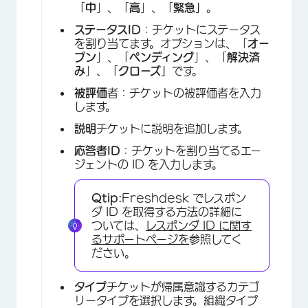
「
中
」、「
高
」、「
緊急」
。
ステータスID
：チケットにステータス
を割り当てます。オプションは、「
オー
プン
」、「
ペンディング
」、「
解決済
み
」、「
クローズ」
です。
被評価
者：チケットの被評価者を入力
します。
説明
チケットに説明を追加します。
応答者ID
：チケットを割り当てるエー
ジェントの ID を入力します。
Qtip:
Freshdesk でレスポン
ダ ID を取得する方法の詳細に
ついては、
レスポンダ ID に関す
るサポートページを
参照してく
ださい。
タイプ
チケットが帰属意識するカテゴ
リータイプを選択します。組織タイプ