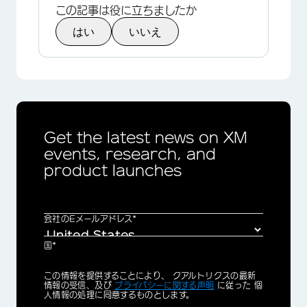
この記事は役に立ちましたか
はい
いいえ
Get the latest news on XM
events, research, and
product launches
会社のEメールアドレス*
国*
Privacy
この情報を提供することにより、 クアルトリクスの最新
Optin
情報の受信、及び
プライバシーに関する声明
に従った 個
人情報の処理に同意するものとします。