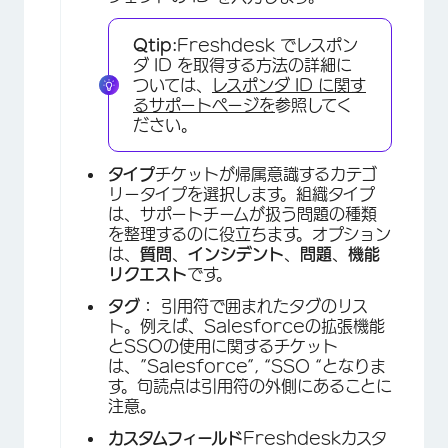
Qtip:
Freshdesk でレスポン
ダ ID を取得する方法の詳細に
ついては、
レスポンダ ID に関す
るサポートページを
参照してく
ださい。
タイプ
チケットが帰属意識するカテゴ
リータイプを選択します。組織タイプ
は、サポートチームが扱う問題の種類
を整理するのに役立ちます。オプション
は、
質問
、
インシデント
、
問題
、
機能
リクエスト
です。
タグ：
引用符で囲まれたタグのリス
ト。例えば、Salesforceの拡張機能
とSSOの使用に関するチケット
は、”Salesforce”, “SSO “となりま
す。句読点は引用符の外側にあることに
注意。
カスタムフィールド
Freshdeskカスタ