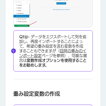
Qtip:
データをエクスポートして列を追
加し、再度インポートすることによっ
て、希望の重み設定を含む変数を作成
することもできますが（
回答の重みのイ
ンポート設定
ページを参照）、可能な場
合は
変数作成オプションを使用すること
をお勧めします。
重み設定変数の作成