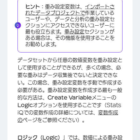
ヒント：
重み設定変数は、
インポートさ
×
れたデータプロジェクトで
作業している
ユーザーや、データと分析の重み設定セ
クションにアクセスできないユーザーに
最も役立ちます。
重み設定
セクションが
ある場合は、その機能を使用することを
お勧めします。
データセットから任意の数値変数を重み設定と
して使用することができるが、多くの場合、必
要な重みはデータ収集後でないと決定できな
い。この場合、重み設定変数を手動で作成する
必要がある。重み設定変数を作成する最も一般
的な方法は、
Create Variable
メニューの
Logic
オプションを使用することです（Stats
iQでの変数作成の詳細については、
変数作成
の
ページをご参照ください）。
ロジック（Logic）
」では、数値による重み設