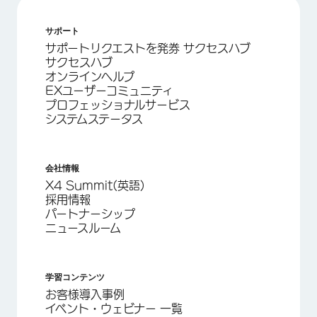
サポート
サポートリクエストを発券 サクセスハブ
サクセスハブ
オンラインヘルプ
EXユーザーコミュニティ
プロフェッショナルサービス
システムステータス
会社情報
X4 Summit(英語)
採用情報
パートナーシップ
ニュースルーム
学習コンテンツ
お客様導入事例
イベント・ウェビナー 一覧