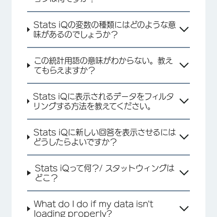
Stats iQの変数の種類にはどのような意
味があるのでしょうか？
この統計用語の意味がわからない。教え
てもらえますか？
Stats iQに表示されるデータをフィルタ
リングする方法を教えてください。
Stats iQに新しい回答を表示させるには
どうしたらよいですか？
Stats iQって何？/ スタットウィングは
どこ？
What do I do if my data isn't
loading properly?