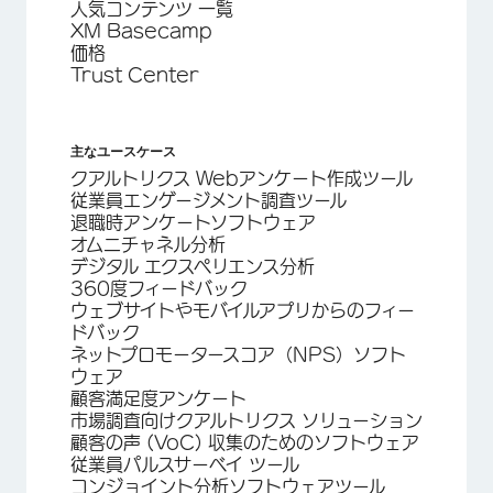
人気コンテンツ 一覧
XM Basecamp
価格
Trust Center
主なユースケース
クアルトリクス Webアンケート作成ツール
従業員エンゲージメント調査ツール
退職時アンケートソフトウェア
オムニチャネル分析
デジタル エクスペリエンス分析
360度フィードバック
ウェブサイトやモバイルアプリからのフィー
ドバック
ネットプロモータースコア（NPS）ソフト
ウェア
顧客満足度アンケート
市場調査向けクアルトリクス ソリューション
顧客の声 (VoC) 収集のためのソフトウェア
従業員パルスサーベイ ツール
コンジョイント分析ソフトウェアツール