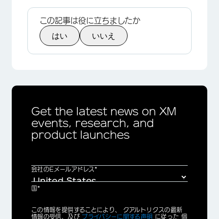
この記事は役に立ちましたか
はい
いいえ
×
Get the latest news on XM
events, research, and
product launches
会社のEメールアドレス*
国*
Privacy
この情報を提供することにより、 クアルトリクスの最新
Optin
情報の受信、及び
プライバシーに関する声明
に従った 個