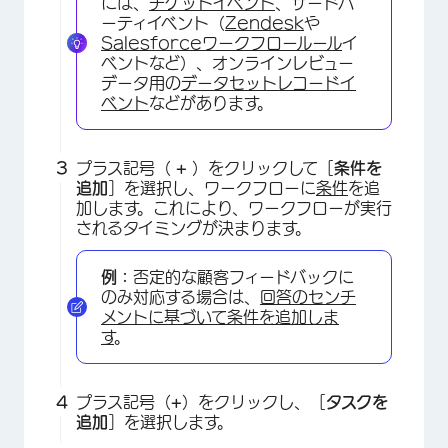
には、
チケットイベント
、サードパ
ーティイベント（
Zendesk
や
Salesforceワークフロールール
イ
ベントなど）、オンラインレビュー
データ用の
データセットレコードイ
ベント
などがあります。
プラス記号（
+
）をクリックして［
条件を
追加
］を選択し、ワークフローに
条件
を追
加します。これにより、ワークフローが実行
されるタイミングが決まります。
例：
否定的な顧客フィードバックに
のみ対応する場合は、
回答のセンチ
メントに基づいて条件を追加しま
す
。
×
プラス記号（
+
）をクリックし、［
タスクを
追加
］を選択します。