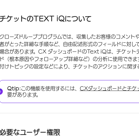
チケットのTEXT iQについて
必要なユーザー権限
チケットのTEXT iQについて
ダッシュボードでのText iQの設定
クローズドループプログラムでは、収集したお客様のコメント
チケットデータに対するテキスト分析の実行
者がとった詳細な手順など、自由記述形式のフィールドに対し
Text iQの機能
場合があります。CX ダッシュボードのText iQは、チケッ
ド（根本原因やフォローアップ詳細など）の分析に使用できま
付けトピックの設定などにより、チケットのアクションに関す
Qtip:
この機能を使用するには、
CXダッシュボードと
チケ
要があります。
必要なユーザー権限