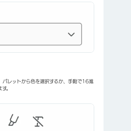
×
。パレットから色を選択するか、手動で16進
ます。
×