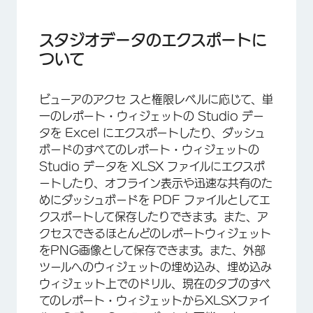
スタジオデータのエクスポートについて
ウィジェットからエクセルへのデータのエクスポ
スタジオデータのエクスポートに
ート
ついて
すべてのウィジェットのデータをエクセルにエク
スポートする
ビューアのアクセ スと権限レベルに応じて、単
一のレポート・ウィジェットの Studio デー
ダッシュボードをPDFに書き出す
タを Excel にエクスポートしたり、ダッシュ
ウィジェットを画像として保存する
ボードのすべてのレポート・ウィジェットの
Studio データを XLSX ファイルにエクスポ
外部ツールへのウィジェットの埋め込み
ートしたり、オフライン表示や迅速な共有のた
全タブデータのエクスポート
めにダッシュボードを PDF ファイルとしてエ
クスポートして保存したりできます。また、ア
タブをPDFに書き出す
クセスできるほとんどのレポートウィジェット
をPNG画像として保存できます。また、外部
ツールへのウィジェットの埋め込み、埋め込み
ウィジェット上でのドリル、現在のタブのすべ
てのレポート・ウィジェットからXLSXファイ