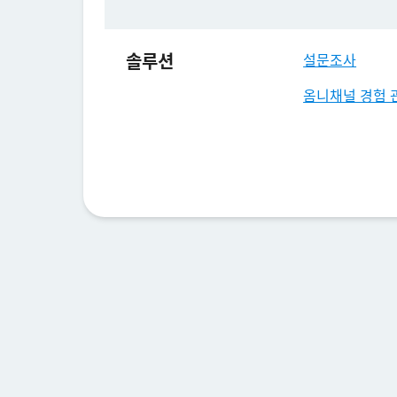
솔루션
설문조사
옴니채널 경험 