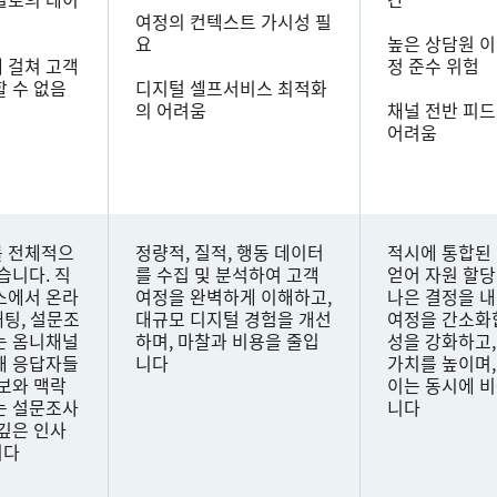
여정의 컨텍스트 가시성 필
요
높은 상담원 이
 걸쳐 고객
정 준수 위험
할 수 없음
디지털 셀프서비스 최적화
의 어려움
채널 전반 피
어려움
를 전체적으
정량적, 질적, 행동 데이터
적시에 통합된
습니다. 직
를 수집 및 분석하여 고객
얻어 자원 할당
소에서 온라
여정을 완벽하게 이해하고,
나은 결정을 
채팅, 설문조
대규모 디지털 경험을 개선
여정을 간소화
는 옴니채널
하며, 마찰과 비용을 줄입
성을 강화하고,
해 응답자들
니다
가치를 높이며,
정보와 맥락
이는 동시에 
는 설문조사
니다
 깊은 인사
니다