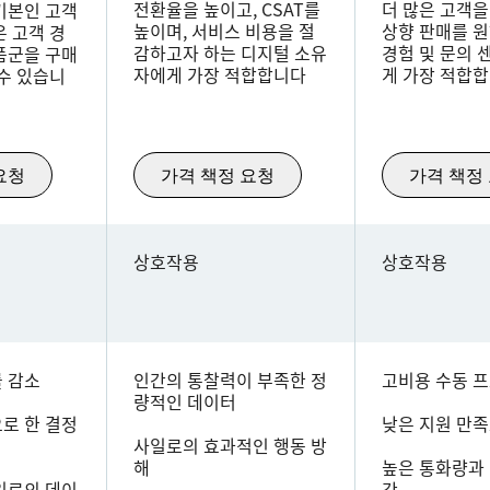
전환율을 높이고, CSAT를
더 많은 고객
기본인 고객
높이며, 서비스 비용을 절
상향 판매를 
은 고객 경
감하고자 하는 디지털 소유
경험 및 문의 
품군을 구매
자에게 가장 적합합니다
게 가장 적합
 수 있습니
요청
가격 책정 요청
가격 책정
상호작용
상호작용
 감소
인간의 통찰력이 부족한 정
고비용 수동 
량적인 데이터
로 한 결정
낮은 지원 만
사일로의 효과적인 행동 방
해
높은 통화량과 
일로의 데이
간