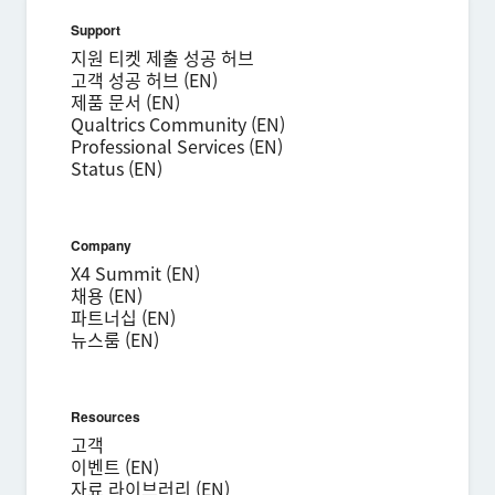
Support
성 (Last name)*
지원 티켓 제출 성공 허브
고객 성공 허브 (EN)
이름 (First name)*
제품 문서 (EN)
회사*
Qualtrics Community (EN)
Professional Services (EN)
직함*
Status (EN)
직장 이메일*
전화번호*
Company
국가*
X4 Summit (EN)
채용 (EN)
Privacy
본 정보를 제공함으로써, 당사
개인정보 정책에 따라 귀하의 개인정보를
파트너십 (EN)
Optin
처리하는 것에 동의하게 됩니다.
뉴스룸 (EN)
제출
Resources
고객
이벤트 (EN)
자료 라이브러리 (EN)