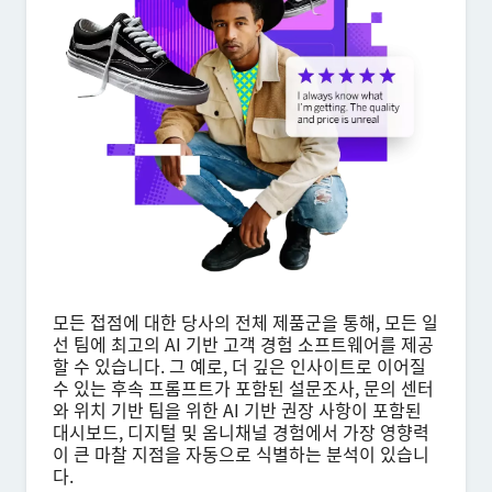
×
가격 책정 요청
성 (Last name)*
이름 (First name)*
회사*
직함*
직장 이메일*
전화번호*
모든 접점에 대한 당사의 전체 제품군을 통해, 모든 일
선 팀에 최고의 AI 기반 고객 경험 소프트웨어를 제공
국가*
할 수 있습니다. 그 예로, 더 깊은 인사이트로 이어질
수 있는 후속 프롬프트가 포함된 설문조사, 문의 센터
Privacy
본 정보를 제공함으로써, 당사
개인정보 정책에 따라 귀하의 개인정보를
Optin
처리하는 것에 동의하게 됩니다.
와 위치 기반 팀을 위한 AI 기반 권장 사항이 포함된
대시보드, 디지털 및 옴니채널 경험에서 가장 영향력
제출
이 큰 마찰 지점을 자동으로 식별하는 분석이 있습니
다.