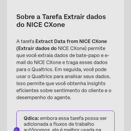
Sobre a Tarefa Extrair dados do NICE CXone
Configuração de uma Tarefa de extração de
Sobre a Tarefa Extrair dados
dados do NICE CXone
do NICE CXone
Limites
A tarefa
Extract Data from NICE CXone
(Extrair dados do
NICE CXone) permite
que você extraia dados de bate-papo e e-
mail do NICE CXone e traga esses dados
para o Qualtrics. Em seguida, você pode
usar o Qualtrics para analisar seus dados.
Isso permite que você obtenha insights
eficientes sobre sentimento do cliente e o
desempenho do agente.
Qdica:
embora essa tarefa possa ser
adicionada a fluxos de trabalho
autônomos, ela é melhor usada na