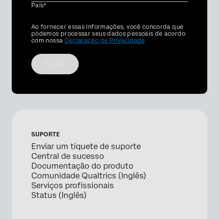
País*
Privacy
Ao fornecer essas informações, você concorda que
Optin
podemos processar seus dados pessoais de acordo
com nossa
Declaração de Privacidade
Enviar
SUPORTE
Enviar um tíquete de suporte
Central de sucesso
Documentação do produto
Comunidade Qualtrics (Inglês)
Serviços profissionais
Status (Inglês)