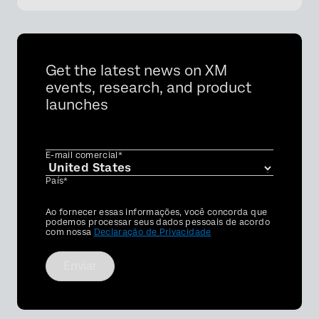
Get the latest news on XM
events, research, and product
launches
E-mail comercial*
País*
Privacy
Ao fornecer essas informações, você concorda que
Optin
podemos processar seus dados pessoais de acordo
com nossa
Declaração de Privacidade
Enviar