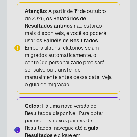
Sobre a filtragem de resultados-relatórios
Atenção
: A partir de 1º de outubro
Adição de um Filtro
de 2026,
os Relatórios de
Resultados antigos
não estarão
Salvando e recarregando filtros
mais disponíveis, e você só poderá
Condições e conjuntos de Condição
usar
os Painéis de Resultados
.
Embora alguns relatórios sejam
Perguntas frequentes
migrados automaticamente, o
conteúdo personalizado precisará
ser salvo ou transferido
manualmente antes dessa data. Veja
o
guia de migração
.
Qdica:
Há uma nova versão do
Resultados disponível. Para optar
por usar os novos
painéis de
Resultados
, navegue até a
guia
Resultados
e clique em