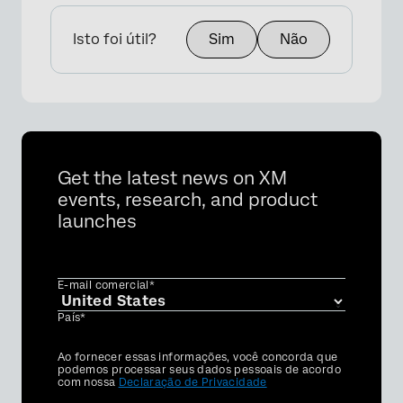
Isto foi útil?
Sim
Não
Get the latest news on XM
events, research, and product
launches
E-mail comercial*
País*
Privacy
Ao fornecer essas informações, você concorda que
Optin
podemos processar seus dados pessoais de acordo
com nossa
Declaração de Privacidade