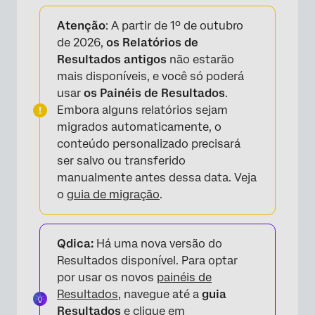
Sobre resultados - páginas de relatórios
Atenção
: A partir de 1º de outubro
s personalizados vs. Pergunta
de 2026,
os Relatórios de
Resultados antigos
não estarão
Criação de páginas personalizadas
mais disponíveis, e você só poderá
Opções da página
usar
os Painéis de Resultados
.
Embora alguns relatórios sejam
Adição de visualizações
migrados automaticamente, o
Adição de imagens e texto
conteúdo personalizado precisará
ser salvo ou transferido
Mover e gerenciar páginas
manualmente antes dessa data. Veja
Perguntas frequentes
o
guia de migração
.
Qdica:
Há uma nova versão do
Resultados disponível. Para optar
por usar os novos
painéis de
Resultados
, navegue até a
guia
Resultados
e clique em