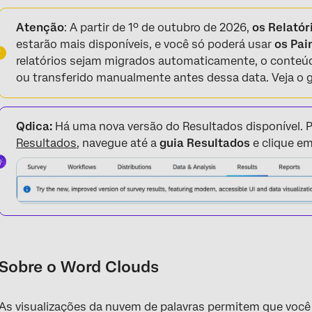
Sobre o Word Clouds
Atenção
: A partir de 1º de outubro de 2026,
os Relatór
Opções de personalização
estarão mais disponíveis, e você só poderá usar
os Pai
relatórios sejam migrados automaticamente, o conteúd
Compatibilidade
ou transferido manualmente antes dessa data. Veja o
Perguntas frequentes
Qdica:
Há uma nova versão do Resultados disponível. P
Resultados
, navegue até a
guia Resultados
e clique e
Sobre o Word Clouds
As visualizações da nuvem de palavras permitem que você 