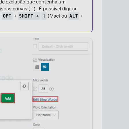
a de exclusão que contenha um
r aspas curvas (
’ )
. É possível digitar
:
OPT
+
SHIFT +
]
(Mac) ou
ALT
+