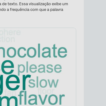
de texto. Essa visualização exibe um
ndo a frequência com que a palavra
×