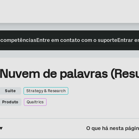
 competências
Entre em contato com o suporte
Entrar e
Nuvem de palavras (Resu
Suite
Strategy & Research
Produto
Qualtrics
O que há nesta pági