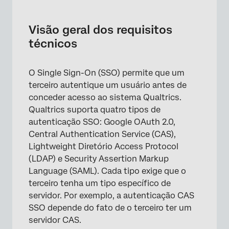
Visão geral dos requisitos técnicos
Google OAuth 2.0
Visão geral dos requisitos
técnicos
Protocolo LDAP (Lightweight Diretório
Access Protocol)
O Single Sign-On (SSO) permite que um
Serviço de autenticação central (CAS)
terceiro autentique um usuário antes de
Linguagem de marcação de asserção de
conceder acesso ao sistema Qualtrics.
segurança (SAML)
Qualtrics suporta quatro tipos de
autenticação SSO: Google OAuth 2.0,
Como obter e descriptografar uma resposta
Central Authentication Service (CAS),
SAML
Lightweight Diretório Access Protocol
(LDAP) e Security Assertion Markup
Language (SAML). Cada tipo exige que o
terceiro tenha um tipo específico de
servidor. Por exemplo, a autenticação CAS
SSO depende do fato de o terceiro ter um
servidor CAS.