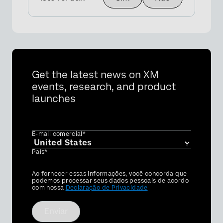
×
Get the latest news on XM
events, research, and product
launches
E-mail comercial*
×
País*
Privacy
Ao fornecer essas informações, você concorda que
Optin
podemos processar seus dados pessoais de acordo
com nossa
Declaração de Privacidade
Enviar