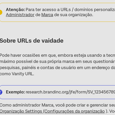
Sobre URLs de vaidade
Atenção:
Para ter acesso a URLs / domínios personaliz
Escolha de uma estratégia de URL
Administrador
de
Marca
de sua organização.
Aquisição de um subdomínio
Redirecionamentos de subdomínio
Sobre URLs de vaidade
Implementação de um URL de vaidade padrão
Implementação de uma URL intuitiva com seu próprio certifica
Pode haver ocasiões em que, embora esteja usando a tecno
Visualização do status do domínio Vanity
máximo possível de sua própria marca em seus questionári
pesquisas, painéis e contas de usuário em um endereço 
Renovação de seu certificado de domínio ativo
como Vanity URL.
Perguntas frequentes
Exemplo:
research.brandinc.org/jfe/form/SV_12345678
Como administrador Marca, você pode criar e gerenciar se
Organização Settings (Configurações da organização
). V