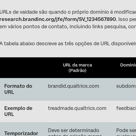
URLs de vaidade são quando o próprio domínio é modifica
research.brandinc.org/jfe/form/SV_1234567890
. Isso p
em vários pontos de contato, incluindo links pesquisa, co
A tabela abaixo descreve as três opções de URL disponívei
URL da marca
Domínio
(Padrão)
Formato do
brandid.qualtrics.com
subdoma
URL
Exemplo de
treadmade.qualtrics.com
feedbac
URL
Deve ser determinado
Pode ser
Temporizador