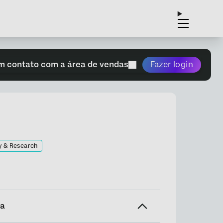
m contato com a área de vendas
Fazer login
y & Research
na