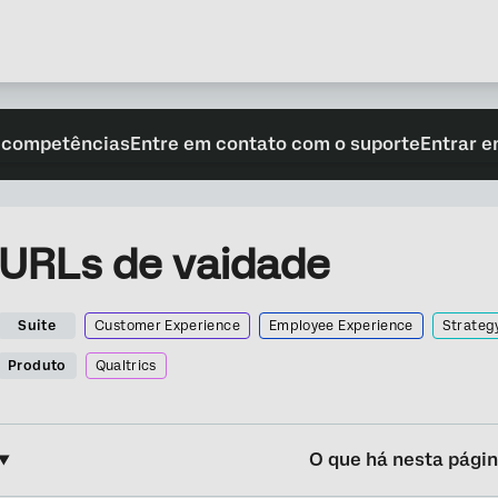
 competências
Entre em contato com o suporte
Entrar e
URLs de vaidade
Suite
Customer Experience
Employee Experience
Strateg
Produto
Qualtrics
O que há nesta pági