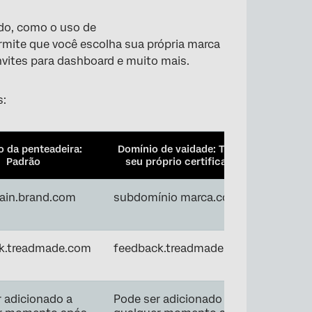
do, como o uso de
ermite que você escolha sua própria marca
nvites para dashboard e muito mais.
s:
 da penteadeira:
Domínio de vaidade: Traga
Padrão
seu próprio certificado
in.brand.com
subdomínio marca.com
k.treadmade.com
feedback.treadmade.com
 adicionado a
Pode ser adicionado a