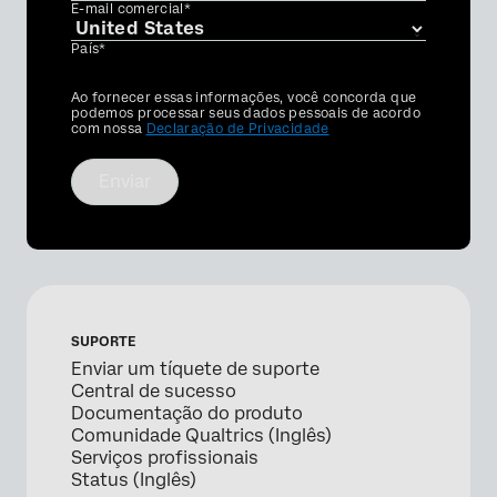
E-mail comercial*
País*
Privacy
Ao fornecer essas informações, você concorda que
Optin
podemos processar seus dados pessoais de acordo
com nossa
Declaração de Privacidade
Enviar
SUPORTE
Enviar um tíquete de suporte
Central de sucesso
Documentação do produto
Comunidade Qualtrics (Inglês)
Serviços profissionais
Status (Inglês)