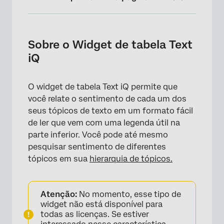
Sobre o Widget de tabela Text iQ
Uso do Text iQ em seu Dashboard
Sobre o Widget de tabela Text
iQ
Configuração de coluna
Personalização de Widget
O widget de tabela Text iQ permite que
Perguntas frequentes
você relate o sentimento de cada um dos
seus tópicos de texto em um formato fácil
de ler que vem com uma legenda útil na
parte inferior. Você pode até mesmo
pesquisar sentimento de diferentes
tópicos em sua
hierarquia de tópicos.
Atenção:
No momento, esse tipo de
widget não está disponível para
todas as licenças. Se estiver