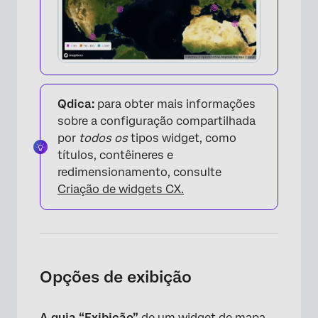
Qdica:
para obter mais informações
sobre a configuração compartilhada
por
todos os
tipos widget, como
títulos, contêineres e
×
redimensionamento, consulte
Criação de widgets CX.
Opções de exibição
A guia “Exibição”
de um widget de mapa