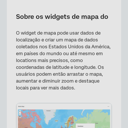
Sobre os widgets de mapa do
Tipos de painéis compatíveis
Sobre os widgets de mapa do
Configuração de campos de localização
O widget de mapa pode usar dados de
Configuração básica Widget
localização e criar um mapa de dados
Opções de exibição
coletados nos Estados Unidos da América,
em países do mundo ou até mesmo em
Mapeamento de nomes de locais para
locations mais precisos, como
coordenadas
coordenadas de latitude e longitude. Os
usuários podem então arrastar o mapa,
Limitação de exibições do Widget de mapa
aumentar e diminuir zoom e destaque
Widget de visualização de mapa legado
locais para ver mais dados.
Perguntas frequentes