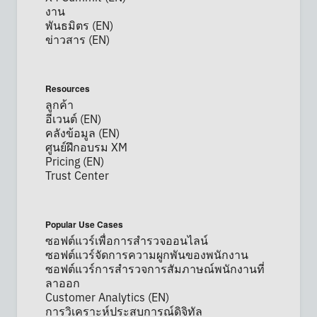
งาน
เบอร์โทรศัพท์*
พันธมิตร (EN)
ข่าวสาร (EN)
ประเทศ*
Privacy
ในการให้ข้อมูลเหล่านี้ ท่านได้ ตกลงเปิดเผยข้อมูลส่วนบุคคลของ
Optin
ท่านตาม
นโยบายการคุ้มครองข้อมูลส่วนบุคคล
ของบริษัท
Resources
ลูกค้า
ส่ง
อีเวนต์ (EN)
คลังข้อมูล (EN)
ศูนย์ฝึกอบรม XM
Pricing (EN)
Trust Center
Popular Use Cases
ซอฟต์แวร์เพื่อการสำรวจออนไลน์
ซอฟต์แวร์จัดการความผูกพันของพนักงาน
ซอฟต์แวร์การสำรวจการสัมภาษณ์พนักงานที่
ลาออก
Customer Analytics (EN)
การวิเคราะห์ประสบการณ์ดิจิทัล