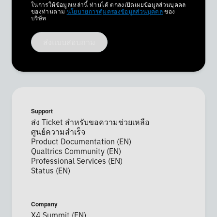
Privacy
ในการให้ข้อมูลเหล่านี้ ท่านได้ ตกลงเปิดเผยข้อมูลส่วนบุคคล
Optin
ของท่านตาม
นโยบายการคุ้มครองข้อมูลส่วนบุคคล
ของ
บริษัท
ส่งแบบสอบถาม
×
Support
นัดชมการสาธิต
ส่ง Ticket สำหรับขอความช่วยเหลือ
ศูนย์ความสำเร็จ
Product Documentation (EN)
Qualtrics Community (EN)
ชื่อ*
Professional Services (EN)
นามสกุล*
Status (EN)
บริษัท*
ตำแหน่ง*
Company
อีเมลบริษัท*
X4 Summit (EN)