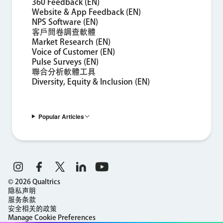
360 Feedback (EN)
Website & App Feedback (EN)
NPS Software (EN)
客戶問卷調查軟體
Market Research (EN)
Voice of Customer (EN)
Pulse Surveys (EN)
聯合分析軟體工具
Diversity, Equity & Inclusion (EN)
Popular Articles
©
2026
Qualtrics
隐私声明
服务条款
安全相关的政策
Manage Cookie Preferences