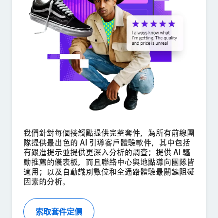
×
索取定價
姓氏*
名字*
公司*
職稱*
商用電子郵件地址*
電話號碼*
國家/地區*
我們針對每個接觸點提供完整套件，為所有前線團
隊提供最出色的 AI 引導客戶體驗軟件，其中包括
Privacy
提供此類資訊，即代表您同意我們得依據我們的
《隱私權聲明》處
有跟進提示並提供更深入分析的調查；提供 AI 驅
Optin
理您的個人資料。
動推薦的儀表板，而且聯絡中心與地點導向團隊皆
適用；以及自動識別數位和全通路體驗最關鍵阻礙
提交
因素的分析。
索取套件定價