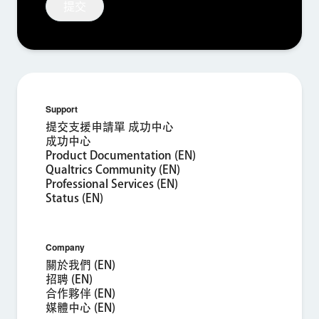
提交
×
索取產品演示
Support
姓氏*
提交支援申請單 成功中心
名字*
成功中心
Product Documentation (EN)
公司*
Qualtrics Community (EN)
職稱*
Professional Services (EN)
Status (EN)
商用電子郵件地址*
電話號碼*
Company
國家/地區*
關於我們 (EN)
Privacy
提供此類資訊，即代表您同意我們得依據我們的
《隱私權聲明》處
招聘 (EN)
Optin
理您的個人資料。
合作夥伴 (EN)
媒體中心 (EN)
提交