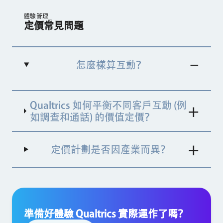
體驗管理_
定價常見問題
怎麼樣算互動？
所謂的互動是指，Qualtrics 為提供 XM 深入分析
Qualtrics 如何平衡不同客戶互動 (例
並推動最佳行動而蒐集或/及處理的數據記錄。不
同產品和套件使用的互動類型各異。以下是三個套
如調查和通話) 的價值定價？
件的互動實例，而且這些互動均可在套件內互換。
定價計劃是否因產業而異？
準備好體驗 Qualtrics 實際運作了嗎？