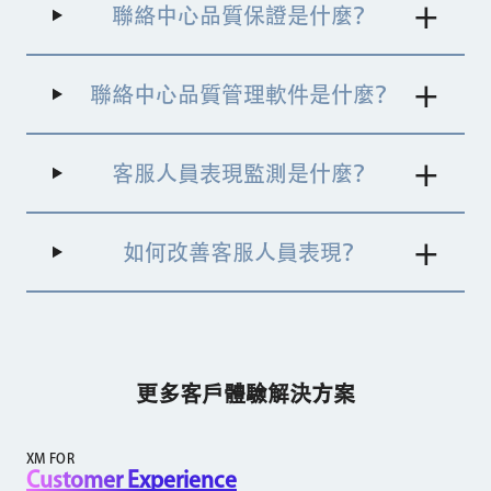
方案。這項方案監測及評估客服人員表現、分析客
聯絡中心品質保證是什麼？
戶互動，並且實施提高整體服務品質的策略。 這
個程序包括通話監測、表現指標追蹤、意見回饋提
供和定向訓練。 品質管理利用數據驅動的深入解
聯絡中心品質管理軟件是什麼？
析和最佳實務，旨在提高客戶滿意度、提升作業效
率，以及在所有客戶接觸點維持一致性。 這項持
續性的努力會因應不斷變化的客戶需求和行業標
準，最終帶動聯絡中心環境持續改進。
客服人員表現監測是什麼？
如何改善客服人員表現？
更多客戶體驗解決方案
XM FOR
Customer Experience