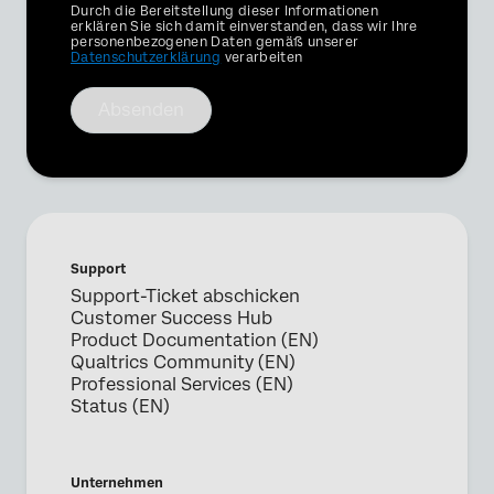
Privacy
Durch die Bereitstellung dieser Informationen
Optin
erklären Sie sich damit einverstanden, dass wir Ihre
personenbezogenen Daten gemäß unserer
Datenschutzerklärung
verarbeiten
Absenden
Support
Support-Ticket abschicken
Customer Success Hub
Product Documentation (EN)
Qualtrics Community (EN)
Professional Services (EN)
Status (EN)
Unternehmen