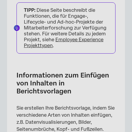
Informationen zum Einfügen von Inhalten in
TIPP:
Diese Seite beschreibt die
Berichtsvorlagen
Funktionen, die für Engage-,
Hinzufügen von Inhalten
Lifecycle- und Ad-hoc-Projekte der
Mitarbeiterforschung zur Verfügung
Visualisierungen
stehen. Für weitere Details zu jedem
Projekt, siehe
Employee Experience
Text
Projekttypen
.
Bild
Leerfläche
Informationen zum Einfügen
Trennlinie
von Inhalten in
&Seitenumbrüche; Seiten löschen
Berichtsvorlagen
Seitenkopf & Fußzeile
Sie erstellen Ihre Berichtsvorlage, indem Sie
verschiedene Arten von Inhalten einfügen,
z.B. Datenvisualisierungen, Bilder,
Seitenumbrüche, Kopf- und Fußzeilen.