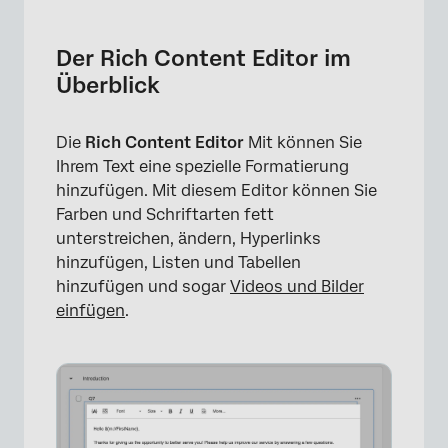
Der Rich Content Editor im Überblick
Auf den Rich Content Editor zugreifen
Der Rich Content Editor im
Überblick
Den Rich Content Editor einfügen
Rich-Text formatieren
Die
Rich Content Editor
Mit können Sie
Rich Content Editor vs. UMFRAGEN
Ihrem Text eine spezielle Formatierung
Designvorlage
hinzufügen. Mit diesem Editor können Sie
Farben und Schriftarten fett
Editoren für umfangreiche Inhalte in
unterstreichen, ändern, Hyperlinks
verschiedenen Projektarten
hinzufügen, Listen und Tabellen
FAQs
hinzufügen und sogar
Videos und Bilder
einfügen
.