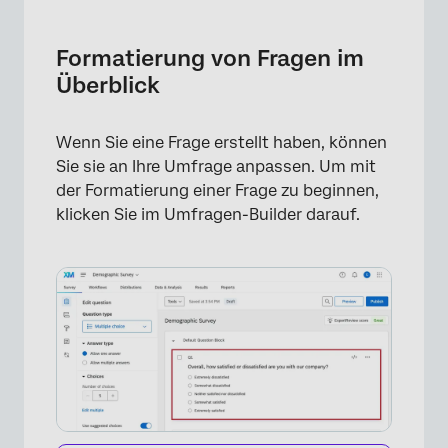
Formatierung von Fragen im Überblick
Fragetext bearbeiten
Formatierung von Fragen im
Überblick
&amp hinzufügen; Antwortmöglichkeiten
bearbeiten
Wenn Sie eine Frage erstellt haben, können
Fragenbeschriftungen bearbeiten
Sie sie an Ihre Umfrage anpassen. Um mit
Fragennummern
der Formatierung einer Frage zu beginnen,
klicken Sie im Umfragen-Builder darauf.
Validierung hinzufügen
Frageaktionen
Fragenverhalten
Formatieren von Fragen in verschiedenen
Projektarten
FAQs