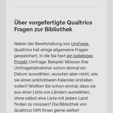
Über vorgefertigte Qualtrics Fragen zur
Bibliothek
Über vorgefertigte Qualtrics
Hinzufügen einer Frage aus der Qualtrics
Fragen zur Bibliothek
Bibliothek
Verfügbare Inhaltskategorien
Neben der Bereitstellung von
Umfrage
,
Qualtrics hat einige allgemeine Fragen
Zertifizierte Fragen
gespeichert, in die Sie fast
ein beliebiges
Zertifizierte demografische Fragen
Projekt
Umfrage. Beispiel: Müssen Ihre
Umfrageteilnehmer schon einmal ein
Zertifizierte Fragen, die Sie anpassen können
Datum auswählen, wussten aber nicht, wie
Hervorhebungen
sie einen anklickbaren Kalender erstellen
sollen? Wollten Sie schon einmal, dass sie
aus einer Liste von Ländern auswählen,
ohne selbst eine Liste mit jedem Land
finden zu müssen? Die Bibliothek von
Qualtrics hilft Ihnen gerne weiter!