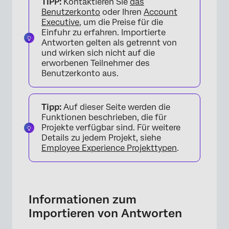
TIPP:
Kontaktieren Sie
das
Antworten
Benutzerkonto
oder Ihren
Account
&Vorbereiten; Importieren Ihrer Daten
Executive
, um die Preise für die
Einfuhr zu erfahren. Importierte
Importieren anonymer Antworten, die mit
Antworten gelten als getrennt von
einer Hierarchie verbunden sind
und wirken sich nicht auf die
erworbenen Teilnehmer des
Vollständig anonyme Antworten importiert
Benutzerkonto aus.
FAQs
Tipp:
Auf dieser Seite werden die
Funktionen beschrieben, die für
Projekte verfügbar sind. Für weitere
Details zu jedem Projekt, siehe
Employee Experience Projekttypen
.
Informationen zum
Importieren von Antworten