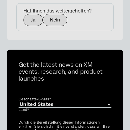
Hat Ihnen das weitergeholfen?
Ja
Nein
Get the latest news on XM
events, research, and product
launches
Geschäfts-E-Mail*
Land*
Privacy
Durch die Bereitstellung dieser Informationen
Optin
erklären Sie sich damit einverstanden, dass wir Ihre