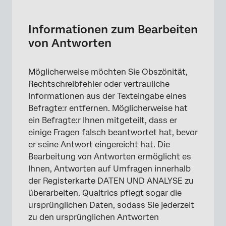
Informationen zum Bearbeiten von
Antworten
Informationen zum Bearbeiten
Anzeigen einzelner Antworten
von Antworten
Markieren mehrerer Antworten
Möglicherweise möchten Sie Obszönität,
Wiederherstellen von Originaldaten
Rechtschreibfehler oder vertrauliche
Nicht editierbare Felder
Informationen aus der Texteingabe eines
Befragte:r entfernen. Möglicherweise hat
Projekte, in denen Sie Antworten bearbeiten
ein Befragte:r Ihnen mitgeteilt, dass er
können
einige Fragen falsch beantwortet hat, bevor
FAQs
er seine Antwort eingereicht hat. Die
Bearbeitung von Antworten ermöglicht es
Ihnen, Antworten auf Umfragen innerhalb
der Registerkarte DATEN UND ANALYSE zu
überarbeiten. Qualtrics pflegt sogar die
ursprünglichen Daten, sodass Sie jederzeit
zu den ursprünglichen Antworten