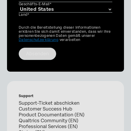
Geschäfts-E-Mail*
Land*
Privacy
Durch die Bereitstellung dieser Informationen
Optin
erklären Sie sich damit einverstanden, dass wir Ihre
personenbezogenen Daten gemäß unserer
Datenschutzerklärung
verarbeiten
Absenden
Support
Support-Ticket abschicken
Customer Success Hub
Product Documentation (EN)
Qualtrics Community (EN)
Professional Services (EN)