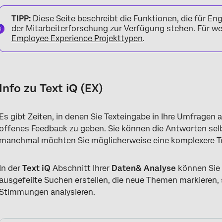
Info zu Text iQ (EX)
TIPP:
Diese Seite beschreibt die Funktionen, die für En
Basis vs. Erweiterte Text iQ
der Mitarbeiterforschung zur Verfügung stehen. Für wei
Employee Experience Projekttypen
.
Textthemen zu Dashboards zuordnen
Mit Text iQ kompatible Widgets
FAQs
Info zu Text iQ (EX)
Es gibt Zeiten, in denen Sie Texteingabe in Ihre Umfragen
offenes Feedback zu geben. Sie können die Antworten sel
manchmal möchten Sie möglicherweise eine komplexere Te
In der
Text iQ
Abschnitt Ihrer
Daten& Analyse
können Sie
ausgefeilte Suchen erstellen, die neue Themen markieren, 
Stimmungen analysieren.