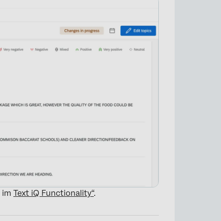
e im
Text iQ Functionality“
.