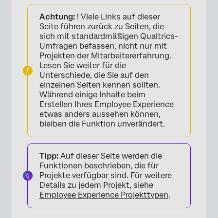
Informationen zu „Verständnis Ihres Antwort-
Achtung:
! Viele Links auf dieser
Datensets“
Seite führen zurück zu Seiten, die
Grundlagen zum Dateiformat
sich mit standardmäßigen Qualtrics-
Umfragen befassen, nicht nur mit
Teilnehmer:in
Projekten der Mitarbeitererfahrung.
Lesen Sie weiter für die
Antworten auf Fragen
Unterschiede, die Sie auf den
einzelnen Seiten kennen sollten.
Randomisierungsdaten
Während einige Inhalte beim
Erstellen Ihres Employee Experience
Dateiformatunterschiede
etwas anders aussehen können,
bleiben die Funktion unverändert.
Tipp:
Auf dieser Seite werden die
Funktionen beschrieben, die für
Projekte verfügbar sind. Für weitere
Details zu jedem Projekt, siehe
Employee Experience Projekttypen
.