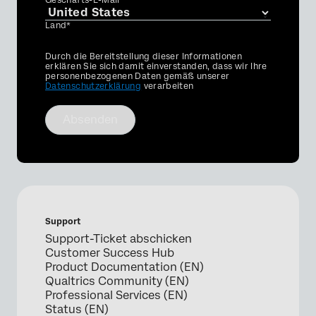
Geschäfts-E-Mail*
Land*
Privacy
Durch die Bereitstellung dieser Informationen
Optin
erklären Sie sich damit einverstanden, dass wir Ihre
personenbezogenen Daten gemäß unserer
Datenschutzerklärung
verarbeiten
Absenden
Support
Support-Ticket abschicken
Customer Success Hub
Product Documentation (EN)
Qualtrics Community (EN)
Professional Services (EN)
Status (EN)