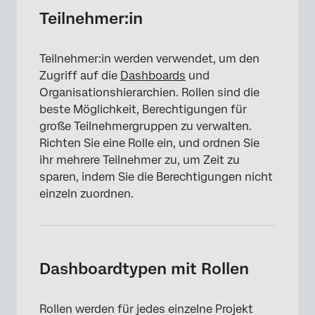
Dashboardtypen mit Rollen
Teilnehmer:in
Erstellen einer Rolle
Teilnehmer:in werden verwendet, um den
Rollen Berechtigungen
Zugriff auf die
Dashboards
und
&amp hinzufügen; Teilnehmer entfernen
Organisationshierarchien. Rollen sind die
beste Möglichkeit, Berechtigungen für
Delegierte zu Rollen hinzufügen
große Teilnehmergruppen zu verwalten.
Richten Sie eine Rolle ein, und ordnen Sie
Automatische Rollenzuordnung
ihr mehrere Teilnehmer zu, um Zeit zu
Rollenoptionen
sparen, indem Sie die Berechtigungen nicht
einzeln zuordnen.
Rolle suchen
Dashboardtypen mit Rollen
Rollen werden für jedes einzelne Projekt