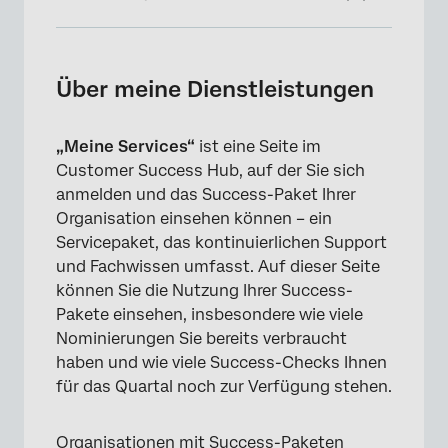
Über meine Dienstleistungen
Zugriff auf „Meine Dienste“
Über meine Dienstleistungen
Nominierung von Nutzern des Erfolgspakets
„Meine Services“
ist eine Seite im
Kontakt zu Ihrer technischen Führungskraft
Customer Success Hub, auf der Sie sich
Erfolgskontrollen
anmelden und das Success-Paket Ihrer
Organisation einsehen können – ein
Monatliche Sprechstunden
Servicepaket, das kontinuierlichen Support
und Fachwissen umfasst. Auf dieser Seite
Enterprise Support
können Sie die Nutzung Ihrer Success-
Experten-Coaching
Pakete einsehen, insbesondere wie viele
Nominierungen Sie bereits verbraucht
Alle Erfolgspakete vergleichen
haben und wie viele Success-Checks Ihnen
Entdecken Sie weitere Dienstleistungen
für das Quartal noch zur Verfügung stehen.
Häufig gestellte Fragen
Organisationen mit Success-Paketen