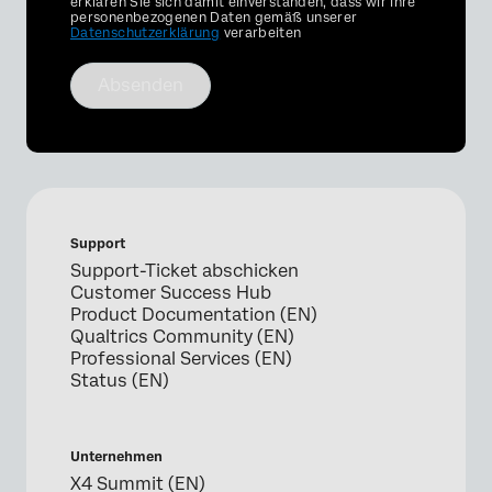
Optin
erklären Sie sich damit einverstanden, dass wir Ihre
personenbezogenen Daten gemäß unserer
Datenschutzerklärung
verarbeiten
Absenden
Support
Support-Ticket abschicken
Customer Success Hub
Product Documentation (EN)
Qualtrics Community (EN)
Professional Services (EN)
Status (EN)
Unternehmen
X4 Summit (EN)