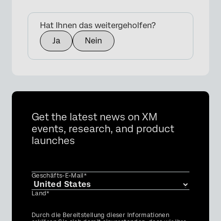
Hat Ihnen das weitergeholfen?
Ja
Nein
Get the latest news on XM
events, research, and product
launches
Geschäfts-E-Mail*
Land*
Privacy
Durch die Bereitstellung dieser Informationen