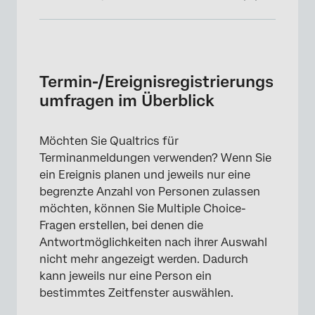
Termin-/Ereignisregistrierungsumfragen im
Überblick
Einrichten der Frage
Termin-/Ereignisregistrierungs
umfragen im Überblick
E-Mail-Bestätigung
Verhindern von wiederholten Antworten
Möchten Sie Qualtrics für
Ändern der Terminauswahl
Terminanmeldungen verwenden? Wenn Sie
ein Ereignis planen und jeweils nur eine
begrenzte Anzahl von Personen zulassen
möchten, können Sie Multiple Choice-
Fragen erstellen, bei denen die
Antwortmöglichkeiten nach ihrer Auswahl
nicht mehr angezeigt werden. Dadurch
kann jeweils nur eine Person ein
bestimmtes Zeitfenster auswählen.