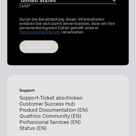
Land*
Privacy
Durch die Bereitstellung dieser Informationen
Optin
erklären Sie sich damit einverstanden, dass wir Ihre
personenbezogenen Daten gemäß unserer
Datenschutzerklärung
verarbeiten
Absenden
Support
Support-Ticket abschicken
Customer Success Hub
Product Documentation (EN)
Qualtrics Community (EN)
Professional Services (EN)
Status (EN)