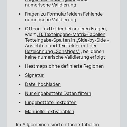
numerische Validierung
Fragen zu Formularfeldern
Fehlende
numerische Validierung
Offene Textfelder bei anderen Fragen,
wie z
. B. Texteingabe-Matrix-Tabellen
,
Texteingabe-Spalten in „Side-by-Side“-
Ansichten
und
Textfelder mit der
Bezeichnung „Sonstiges“
, bei denen
keine
numerische Validierung
erfolgt
Heatmaps ohne definierte Regionen
Signatur
Datei hochladen
Nur eingebettete Daten filtern
Eingebettete Textdaten
Manuelle Textvariablen
Im Allgemeinen sind einfache Tabellen