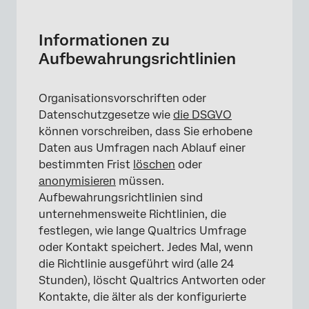
Informationen zu Aufbewahrungsrichtlinien
Standardrichtlinie zum Löschen von
Informationen zu
Antworten einrichten
Aufbewahrungsrichtlinien
Standard-Anonymisierungsrichtlinie
einrichten
Organisationsvorschriften oder
Datenschutzgesetze wie
die DSGVO
Standardrichtlinie zum Löschen von Kontakt
können vorschreiben, dass Sie erhobene
einrichten
Daten aus Umfragen nach Ablauf einer
Einplanen von Aufbewahrungsregelwerken
bestimmten Frist
löschen
oder
anonymisieren
müssen.
Ausnahme anlegen
Aufbewahrungsrichtlinien sind
Ausnahmen verwalten
unternehmensweite Richtlinien, die
festlegen, wie lange Qualtrics Umfrage
Ereignis
oder Kontakt speichert. Jedes Mal, wenn
Richtlinien zur Pseudonymisierung in EX
die Richtlinie ausgeführt wird (alle 24
Stunden), löscht Qualtrics Antworten oder
Kontakte, die älter als der konfigurierte